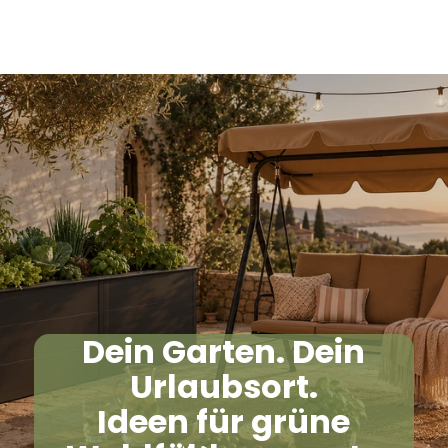
Versandkostenfrei in DE
Versandkostenfrei in DE
Artikel
Warenk
insgesa
0
Dein Garten. Dein
Urlaubsort.
Ideen für grüne