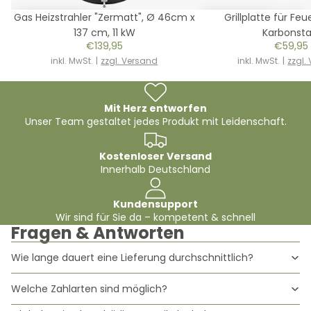
Neu
Neu
Gas Heizstrahler "Zermatt", Ø 46cm x
Grillplatte für Fe
137 cm, 11 kW
Karbonsta
€139,95
€59,95
inkl. MwSt.
|
zzgl. Versand
inkl. MwSt.
|
zzgl.
Mit Herz entworfen
Unser Team gestaltet jedes Produkt mit Leidenschaft.
Kostenloser Versand
Innerhalb Deutschland
Kundensupport
Wir sind für Sie da – kompetent & schnell
Fragen & Antworten
Wie lange dauert eine Lieferung durchschnittlich?
Welche Zahlarten sind möglich?