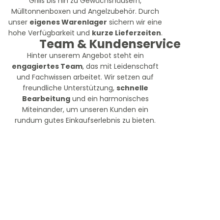
Grills bis hin zu Gewächshäusern,
Mülltonnenboxen und Angelzubehör. Durch
unser
eigenes Warenlager
sichern wir eine
hohe Verfügbarkeit und
kurze Lieferzeiten
.
Team & Kundenservice
Hinter unserem Angebot steht ein
engagiertes Team
, das mit Leidenschaft
und Fachwissen arbeitet. Wir setzen auf
freundliche Unterstützung,
schnelle
Bearbeitung
und ein harmonisches
Miteinander, um unseren Kunden ein
rundum gutes Einkaufserlebnis zu bieten.
Service
Kontakt
FAQ
Versandinformationen
Mein Konto