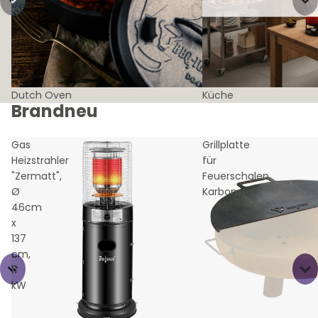
Dutch Oven
Küche
Brandneu
Gas
Grillplatte
Heizstrahler
für
"Zermatt",
Feuerschalen,
Ø
Karbonstahl
46cm
x
137
cm,
11
kW