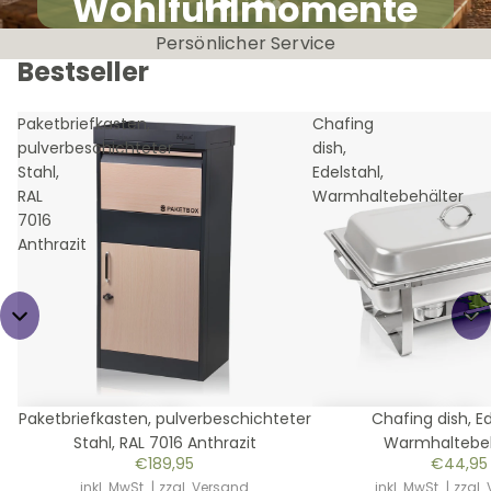
Wohlfühlmomente
Exklusive Eigenmarken
Persönlicher Service
Bestseller
Paketbriefkasten,
Chafing
pulverbeschichteter
dish,
Stahl,
Edelstahl,
RAL
Warmhaltebehälter
7016
Anthrazit
Bestseller
Bestseller
Paketbriefkasten, pulverbeschichteter
Chafing dish, Ed
Stahl, RAL 7016 Anthrazit
Warmhaltebeh
€189,95
€44,95
inkl. MwSt.
|
zzgl. Versand
inkl. MwSt.
|
zzgl.