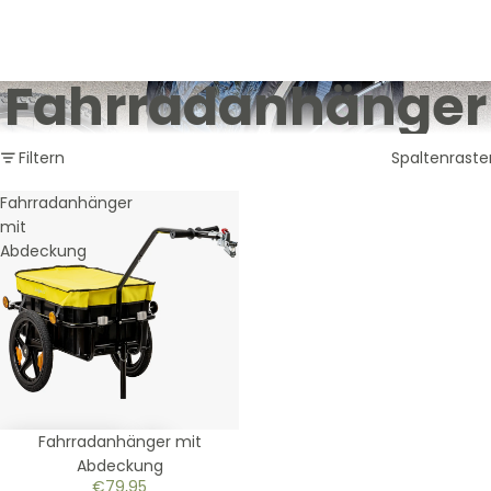
Versandkostenfrei in DE
Versandkostenfrei in DE
Artikel
Warenk
insgesa
0
Fahrradanhänger
Filtern
Spaltenraste
Fahrradanhänger
mit
Abdeckung
Fahrradanhänger mit
Abdeckung
€79,95