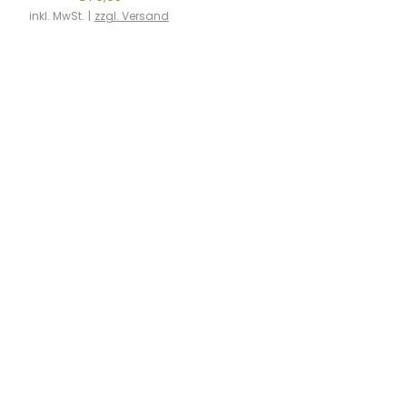
inkl. MwSt.
|
zzgl. Versand
Service
Kontakt
FAQ
Versandinformationen
Mein Konto
Meine Bestellungen
Newsletter
Vertrag widerrufen
Information
Über uns
Impressum
AGB